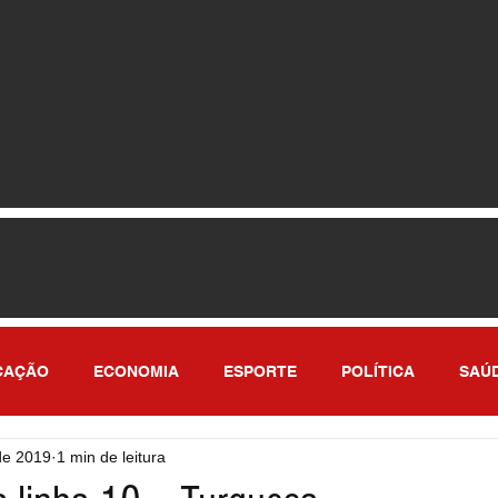
CAÇÃO
ECONOMIA
ESPORTE
POLÍTICA
SAÚ
 de 2019
1 min de leitura
ULO