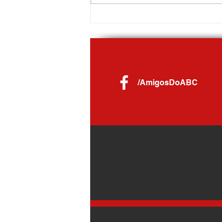
Primeira-dama do Estado visita Rio
Grande da Serra e acompanha curso
de Costura Criativa
/AmigosDoABC