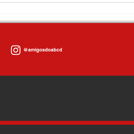
Prefeitura de Mauá amplia serviços
GCM d
digitais para emissão de documentos
por em
da Dívida Ativa
aciden
@amigosdoabcd