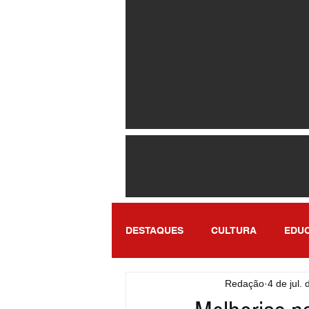
DESTAQUES
CULTURA
EDU
Redação
4 de jul.
ENTRETENIMENTO
SÃO PA