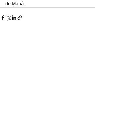
de Mauá.
Ver tudo
Posts recentes