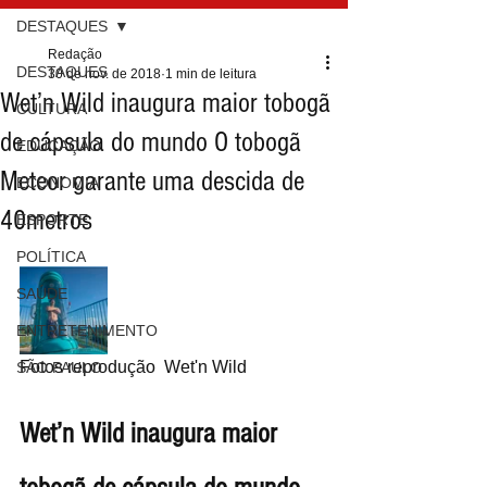
DESTAQUES
Redação
DESTAQUES
30 de nov. de 2018
1 min de leitura
Wet’n Wild inaugura maior tobogã
CULTURA
de cápsula do mundo O tobogã
EDUCAÇÃO
Meteor garante uma descida de
ECONOMIA
40metros
ESPORTE
POLÍTICA
SAÚDE
ENTRETENIMENTO
Fotos reprodução  Wet'n Wild
SÃO PAULO
Wet’n Wild inaugura maior 