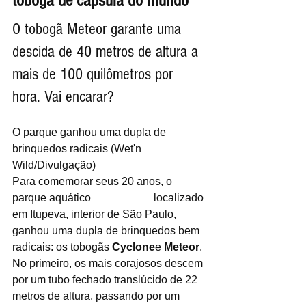
tobogã de cápsula do mundo
O tobogã Meteor garante uma 
descida de 40 metros de altura a 
mais de 100 quilômetros por 
hora. Vai encarar?
O parque ganhou uma dupla de 
brinquedos radicais (Wet'n 
Wild/Divulgação)
Para comemorar seus 20 anos, o 
parque aquático 
Wet’n Wild,
 localizado 
em Itupeva, interior de São Paulo, 
ganhou uma dupla de brinquedos bem 
radicais: os tobogãs 
Cyclone
e 
Meteor
. 
No primeiro, os mais corajosos descem 
por um tubo fechado translúcido de 22 
metros de altura, passando por um 