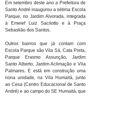
Em setembro deste ano a Prefeitura de 
Santo André inaugurou a sétima Escola 
Parque, no Jardim Alvorada, integrada 
à Emeief Luiz Sacilotto e à Praça 
Sebastião dos Santos. 
Outros bairros que já contam com 
Escola Parque são Vila Sá, Cata Preta, 
Parque Erasmo Assunção, Jardim 
Santo Alberto, Jardim Aclimação e Vila 
Palmares. E está em construção uma 
nona unidade, na Vila Humaitá, junto 
ao Cesa (Centro Educacional de Santo 
André) e ao campo do SE Humaitá, que 
está em reforma.
Outros campos de Santo André estão 
em reforma e em breve estarão à 
disposição da população, casos do 