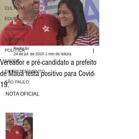
CULTURA
EDUCAÇÃO
ECONOMIA
ESPORTE
Redação
POLÍTICA
24 de jul. de 2020
1 min de leitura
Vereador e pré-candidato a prefeito
SAÚDE
de Mauá testa positivo para Covid-
ENTRETENIMENTO
SÃO PAULO
19.
NOTA OFICIAL