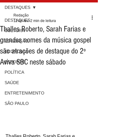
DESTAQUES
Redação
DESTAQUES
11 de fev.
2 min de leitura
Thalles Roberto, Sarah Farias e
CULTURA
grandes nomes da música gospel
EDUCAÇÃO
são atrações de destaque do 2º
ECONOMIA
Aviva SBC neste sábado
ESPORTE
POLÍTICA
SAÚDE
ENTRETENIMENTO
SÃO PAULO
Thalles Roberto, Sarah Farias e 