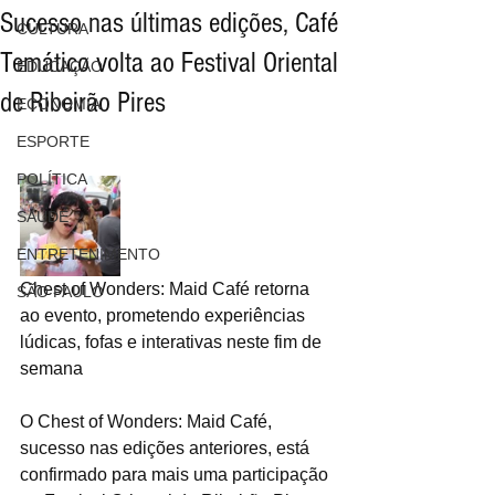
Sucesso nas últimas edições, Café
CULTURA
Temático volta ao Festival Oriental
EDUCAÇÃO
de Ribeirão Pires
ECONOMIA
ESPORTE
POLÍTICA
SAÚDE
ENTRETENIMENTO
Chest of Wonders: Maid Café retorna 
SÃO PAULO
ao evento, prometendo experiências 
lúdicas, fofas e interativas neste fim de 
semana
O Chest of Wonders: Maid Café, 
sucesso nas edições anteriores, está 
confirmado para mais uma participação 