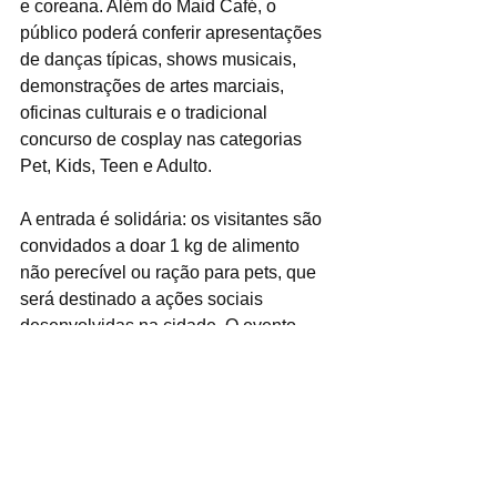
e coreana. Além do Maid Café, o 
público poderá conferir apresentações 
de danças típicas, shows musicais, 
demonstrações de artes marciais, 
oficinas culturais e o tradicional 
concurso de cosplay nas categorias 
Pet, Kids, Teen e Adulto.
A entrada é solidária: os visitantes são 
convidados a doar 1 kg de alimento 
não perecível ou ração para pets, que 
será destinado a ações sociais 
desenvolvidas na cidade. O evento 
acontece no Paço Municipal de 
Ribeirão Pires, localizado na Rua 
Miguel Prisco, 288, no Centro da 
Estância. A programação começa às 
10h e segue durante todo o dia, tanto 
no sábado (28) quanto no domingo (29).