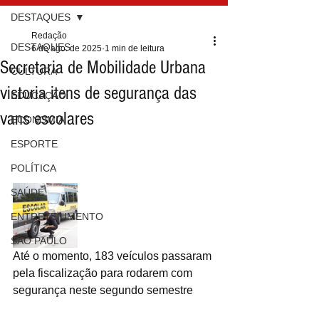
DESTAQUES
Redação
DESTAQUES
6 de ago. de 2025
1 min de leitura
Secretaria de Mobilidade Urbana
CULTURA
vistoria itens de segurança das
EDUCAÇÃO
vans escolares
ECONOMIA
ESPORTE
POLÍTICA
SAÚDE
ENTRETENIMENTO
SÃO PAULO
Até o momento, 183 veículos passaram 
pela fiscalização para rodarem com 
segurança neste segundo semestre