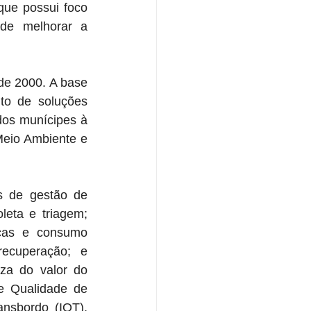
ue possui foco 
de melhorar a 
de 2000. A base 
o de soluções 
dos munícipes à 
Meio Ambiente e 
s de gestão de 
leta e triagem; 
cas e consumo 
recuperação; e 
za do valor do 
e Qualidade de 
nsbordo (IQT), 