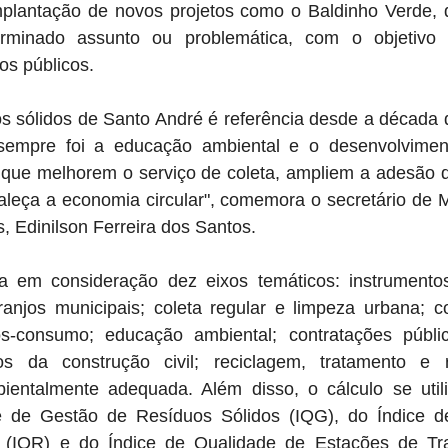
plantação de novos projetos como o Baldinho Verde, q
erminado assunto ou problemática, com o objetivo 
os públicos.
os sólidos de Santo André é referência desde a década 
sempre foi a educação ambiental e o desenvolviment
es que melhorem o serviço de coleta, ampliem a adesão 
rtaleça a economia circular", comemora o secretário de 
 Edinilson Ferreira dos Santos.
a em consideração dez eixos temáticos: instrumento
ranjos municipais; coleta regular e limpeza urbana; co
ós-consumo; educação ambiental; contratações públi
uos da construção civil; reciclagem, tratamento e 
bientalmente adequada. Além disso, o cálculo se utili
e de Gestão de Resíduos Sólidos (IQG), do Índice d
 (IQR) e do Índice de Qualidade de Estações de Tra