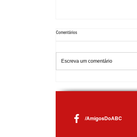
Comentários
Escreva um comentário
COOP marca presença no Festival do
Chocolate de Ribeirão Pires
/AmigosDoABC