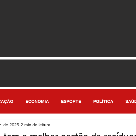
CAÇÃO
ECONOMIA
ESPORTE
POLÍTICA
SAÚ
z. de 2025
2 min de leitura
ULO