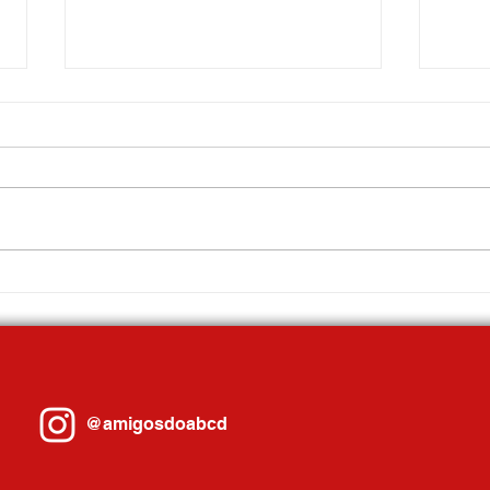
Gilvan debate Reforma Tributária com
Sandra
prefeitos em Porto Alegre e se reúne
comand
com governador Eduardo Leite
Ribeir
@amigosdoabcd