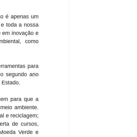
 
ão é apenas um 
e toda a nossa 
e em inovação e 
biental, como 
rramentas para 
 o segundo ano 
 Estado. 
uem para que a 
meio ambiente. 
l e reciclagem; 
rta de cursos, 
Moeda Verde e 