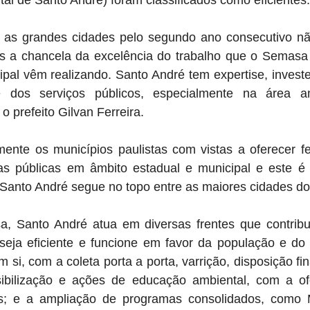
l de Santo André) foram classificados como eficientes.
e as grandes cidades pelo segundo ano consecutivo n
 a chancela da excelência do trabalho que o Semasa 
ipal vêm realizando. Santo André tem expertise, invest
e dos serviços públicos, especialmente na área am
o prefeito Gilvan Ferreira.
ente os municípios paulistas com vistas a oferecer fe
cas públicas em âmbito estadual e municipal e este é
Santo André segue no topo entre as maiores cidades do
, Santo André atua em diversas frentes que contrib
seja eficiente e funcione em favor da população e do 
si, com a coleta porta a porta, varrição, disposição fina
ibilização e ações de educação ambiental, com a ofe
s; e a ampliação de programas consolidados, como 