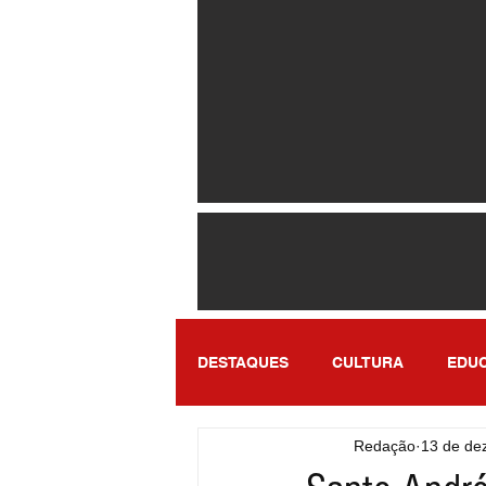
DESTAQUES
CULTURA
EDU
Redação
13 de de
ENTRETENIMENTO
SÃO PA