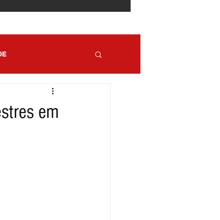
DE
estres em