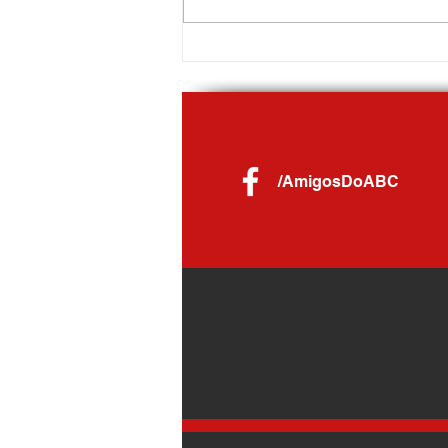
Festival do Chocolate 2026 by
Chocolândia começa em Ribeirão Pires
com Projeto ABC+Cultura no palco
/AmigosDoABC