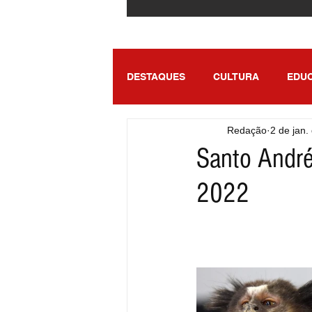
DESTAQUES
CULTURA
EDU
Redação
2 de jan.
ENTRETENIMENTO
SÃO PA
Santo André
2022