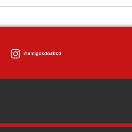
Fórum Econômico de Mauá debate
Santo 
futuro da indústria e reforça
Trabal
importância da qualificação
profis
profissional
@amigosdoabcd