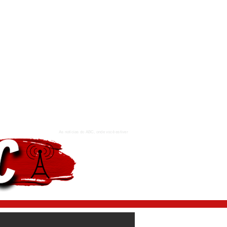
As notícias do ABC, onde você estiver