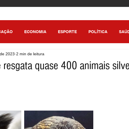
CAÇÃO
ECONOMIA
ESPORTE
POLÍTICA
SAÚ
 de 2023
2 min de leitura
ULO
 resgata quase 400 animais silv