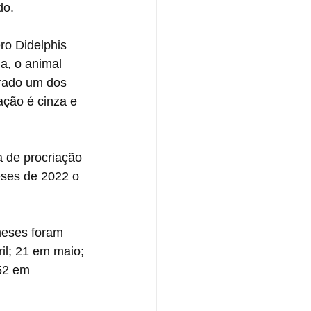
do.
ro Didelphis 
a, o animal 
rado um dos 
ação é cinza e 
 de procriação 
eses de 2022 o 
meses foram 
il; 21 em maio; 
52 em 