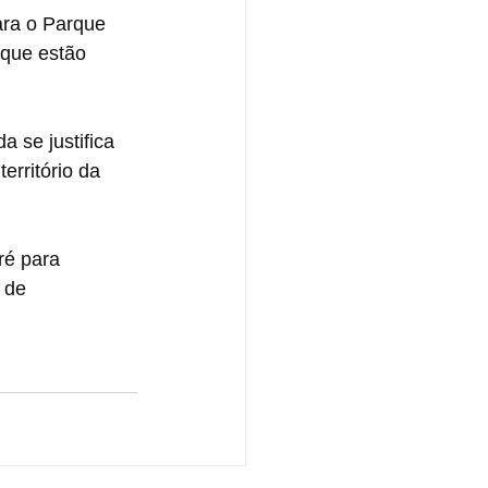
ra o Parque 
 que estão 
 se justifica 
rritório da 
ré para 
 de 