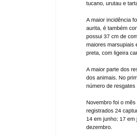
tucano, urutau e tar
A maior incidência f
aurita, é também co
possui 37 cm de com
maiores marsupiais e
preta, com ligeira 
A maior parte dos r
dos animais. No prim
número de resgates 
Novembro foi o mês 
registrados 24 captu
14 em junho; 17 em 
dezembro.