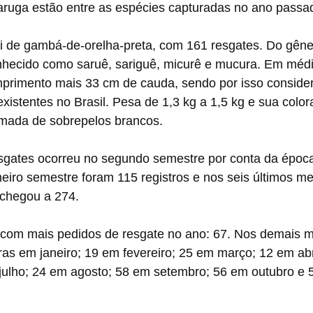
taruga estão entre as espécies capturadas no ano passa
oi de gambá-de-orelha-preta, com 161 resgates. Do gêne
nhecido como saruê, sariguê, micurê e mucura. Em médi
primento mais 33 cm de cauda, sendo por isso conside
xistentes no Brasil. Pesa de 1,3 kg a 1,5 kg e sua color
camada de sobrepelos brancos.
esgates ocorreu no segundo semestre por conta da época
eiro semestre foram 115 registros e nos seis últimos m
chegou a 274. 
com mais pedidos de resgate no ano: 67. Nos demais 
ras em janeiro; 19 em fevereiro; 25 em março; 12 em abr
julho; 24 em agosto; 58 em setembro; 56 em outubro e 