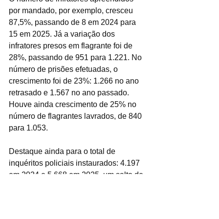
por mandado, por exemplo, cresceu 
87,5%, passando de 8 em 2024 para 
15 em 2025. Já a variação dos 
infratores presos em flagrante foi de 
28%, passando de 951 para 1.221. No 
número de prisões efetuadas, o 
crescimento foi de 23%: 1.266 no ano 
retrasado e 1.567 no ano passado. 
Houve ainda crescimento de 25% no 
número de flagrantes lavrados, de 840 
para 1.053.
Destaque ainda para o total de 
inquéritos policiais instaurados: 4.197 
em 2024 e 5.668 em 2025, um salto de 
35% no período de 12 meses.
 -| Texto: Dérek Bittencourt  