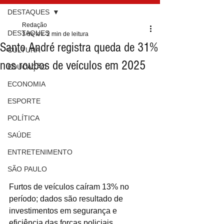
DESTAQUES
Redação
DESTAQUES
3 de fev.
2 min de leitura
Santo André registra queda de 31%
CULTURA
nos roubos de veículos em 2025
EDUCAÇÃO
ECONOMIA
ESPORTE
POLÍTICA
SAÚDE
ENTRETENIMENTO
SÃO PAULO
Furtos de veículos caíram 13% no 
período; dados são resultado de 
investimentos em segurança e 
eficiência das forças policiais