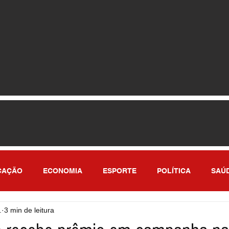
CAÇÃO
ECONOMIA
ESPORTE
POLÍTICA
SAÚ
.
3 min de leitura
ULO