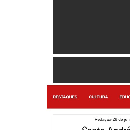
DESTAQUES
CULTURA
EDU
Redação
28 de jun
ENTRETENIMENTO
SÃO PA