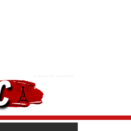
As notícias do ABC, onde você estiver