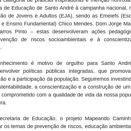
 categoria de práticas inspiradoras e menção honrosa,
a de Educação de Santo André à campanha nacional, mo
o de Jovens e Adultos (EJA), sendo as Emeiefs (Esco
l e Ensino Fundamental) Chico Mendes, Dom Jorge Marc
arros Pinto – estas desenvolveram ações pedagógic
venção de riscos socioambientais e à conscientiz
.
onhecimento é motivo de orgulho para Santo André
envolver políticas públicas integradas, que promov
ão e a participação da população. Seguiremos investindo
stentabilidade, a conscientização e a construção de um
 e comprometido com a qualidade de vida da nossa popul
ira.
ecretaria de Educação, o projeto Mapeando Caminho
ar os temas de prevenção de riscos, educação ambiental