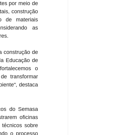
tes por meio de 
ais, construção 
o de materiais 
siderando as 
res.
 construção de 
da Educação de 
fortalecemos o 
e transformar 
ente", destaca 
cos do Semasa 
rarem oficinas 
técnicos sobre 
ndo o processo 