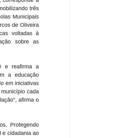
 corresponde à 
bilizando três 
las Municipais 
os de Oliveira 
as voltadas à 
ação sobre as 
 e reafirma a 
am a educação 
 em iniciativas 
 município cada 
ação", afirma o 
s, Protegendo 
 e cidadania ao 