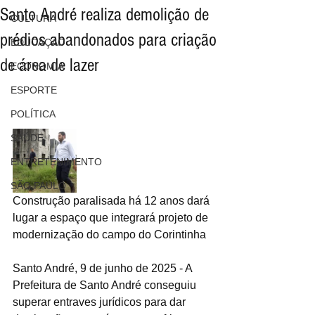
Santo André realiza demolição de
CULTURA
prédios abandonados para criação
EDUCAÇÃO
de área de lazer
ECONOMIA
ESPORTE
POLÍTICA
SAÚDE
ENTRETENIMENTO
SÃO PAULO
Construção paralisada há 12 anos dará 
lugar a espaço que integrará projeto de 
modernização do campo do Corintinha
Santo André, 9 de junho de 2025 - A 
Prefeitura de Santo André conseguiu 
superar entraves jurídicos para dar 