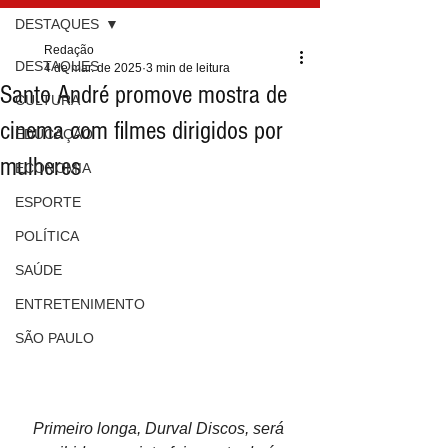
DESTAQUES
Redação
DESTAQUES
4 de mar. de 2025
3 min de leitura
Santo André promove mostra de
CULTURA
cinema com filmes dirigidos por
EDUCAÇÃO
mulheres
ECONOMIA
ESPORTE
POLÍTICA
SAÚDE
ENTRETENIMENTO
SÃO PAULO
Primeiro longa, Durval Discos, será 