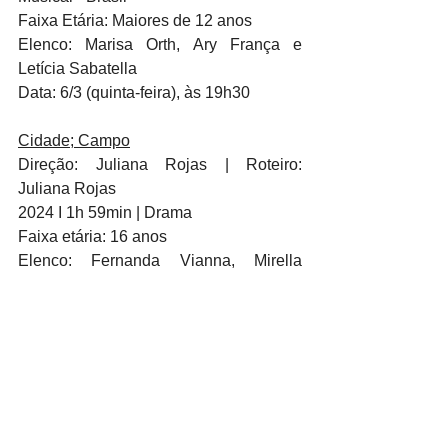
Faixa Etária: Maiores de 12 anos
Elenco: Marisa Orth, Ary França e 
Letícia Sabatella
Data: 6/3 (quinta-feira), às 19h30
Cidade; Campo
Direção: Juliana Rojas | Roteiro: 
Juliana Rojas
2024 I 1h 59min | Drama
Faixa etária: 16 anos
Elenco: Fernanda Vianna, Mirella 
Façanha e Bruna Linzmeyer
Data: 13/3 (quinta-feira), às 19h30
Sem Coração
Direção: Nara Normander, Tião | 
Roteiro: Nara Normander, Tião
2024 | 1h 31min | Drama