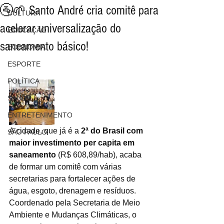
🚰🌱 Santo André cria comitê para
CULTURA
acelerar universalização do
EDUCAÇÃO
saneamento básico!
ECONOMIA
ESPORTE
POLÍTICA
SAÚDE
ENTRETENIMENTO
A cidade, que já é a 
2ª do Brasil com 
SÃO PAULO
maior investimento per capita em 
saneamento
 (R$ 608,89/hab), acaba 
de formar um comitê com várias 
secretarias para fortalecer ações de 
água, esgoto, drenagem e resíduos.
Coordenado pela Secretaria de Meio 
Ambiente e Mudanças Climáticas, o 