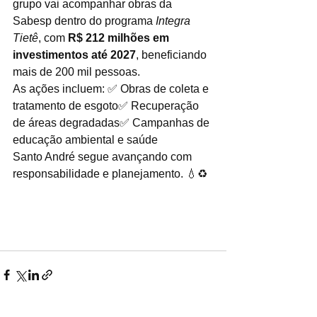
grupo vai acompanhar obras da 
Sabesp dentro do programa 
Integra 
Tietê
, com 
R$ 212 milhões em 
investimentos até 2027
, beneficiando 
mais de 200 mil pessoas.
As ações incluem: ✅ Obras de coleta e 
tratamento de esgoto✅ Recuperação 
de áreas degradadas✅ Campanhas de 
educação ambiental e saúde
Santo André segue avançando com 
responsabilidade e planejamento. 💧♻️
#Saneamento
#SantoAndré
#MeioAmbiente
#Sabesp
#IntegraTietê
#ABCpaulista