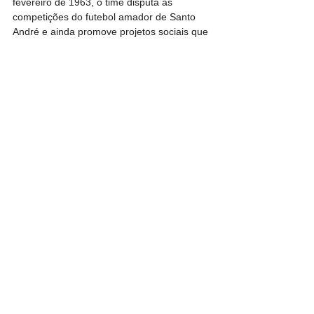
fevereiro de 1963, o time disputa as 
competições do futebol amador de Santo 
André e ainda promove projetos sociais que 
visam ajudar e incentivar crianças e 
adolescentes por meio do esporte.
Quase duas dúzias - Desde 2017 já foram 
modernizados 18 campos da cidade: 
Jardim Irene, Parque João Ramalho, 
Sacadura Cabral, 
Vasquinho/Portuguesinha, Jardim Stella, 
Jardim Santo Alberto, Parque Erasmo, 
Colorado, Aclimação, Ana Maria, 
Pintassilva, Guaraciaba, GEJU (Jardim 
Utinga), Vila Sá, IV Centenário, Alvi-Negro, 
Florindo Galhardo e Transrodi – além do 
Estádio Bruno Daniel.
E ainda estão em obras os campos do 
Humaitá (Vila Humaitá), Gerassi (Parque 
Gerassi) e Corintinha (Vila Sacadura 
Cabral).