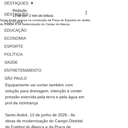
DESTAQUES
Redação
DESTAQUES
13 de jun.
2 min de leitura
Santo André avança na construção da Praça de Esportes do Jardim
CULTURA
do Estádio e na modernização do Campo do Aliança
EDUCAÇÃO
ECONOMIA
ESPORTE
POLÍTICA
SAÚDE
ENTRETENIMENTO
SÃO PAULO
Equipamento vai contar também com 
solução para drenagem; intenção é conter 
pressão exercida pela terra e pela água em 
prol da vizinhança
Santo André, 13 de junho de 2026 - As 
obras de modernização do Campo Distrital 
de Futebol do Aliança e da Praça de 