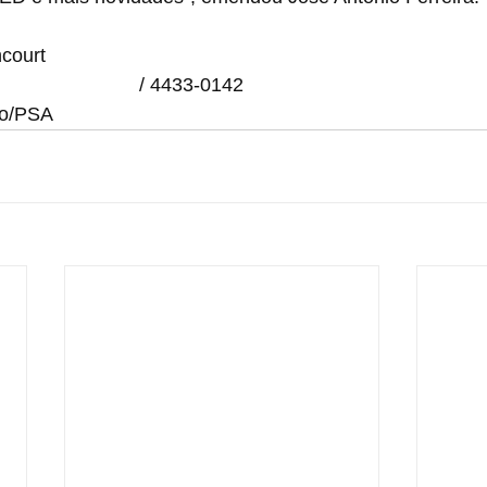
ncourt
andre.sp.gov.br
 / 4433-0142
io/PSA