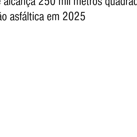
 alcança 250 mil metros quadra
o asfáltica em 2025