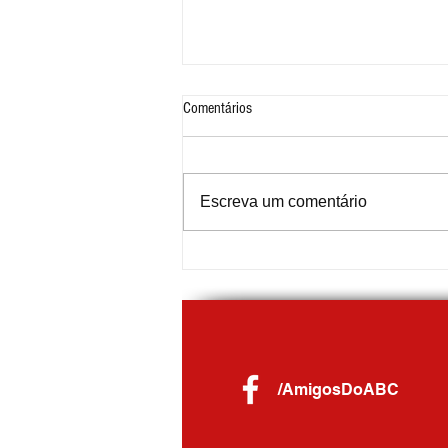
Comentários
Escreva um comentário
COOP marca presença no Festival do
Chocolate de Ribeirão Pires
/AmigosDoABC