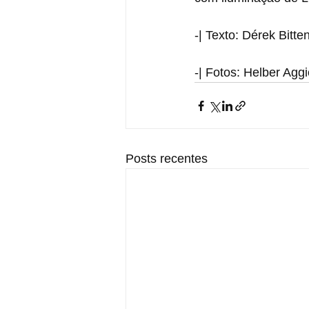
-| Texto: Dérek Bitte
dcbittencourt@santo
-| Fotos: Helber Agg
Posts recentes