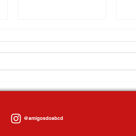
Gilvan debate Reforma Tributária com
Sandra
prefeitos em Porto Alegre e se reúne
comand
com governador Eduardo Leite
Ribeir
@amigosdoabcd