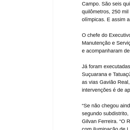
Campo. São seis quil
quilômetros, 250 mil
olímpicas. E assim a 
O chefe do Executiv
Manutenção e Serviç
e acompanharam de p
Já foram executadas
Suçuarana e Tatuaçú
as vias Gavião Real,
intervenções é de a
“Se não chegou ainda
segundo subdistrito,
Gilvan Ferreira. “O
com iluminação de L