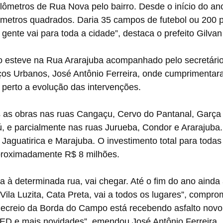
ômetros de Rua Nova pelo bairro. Desde o início do ano
 metros quadrados. Daria 35 campos de futebol ou 200 p
gente vai para toda a cidade”, destaca o prefeito Gilvan
o esteve na Rua Ararajuba acompanhado pelo secretário
os Urbanos, José Antônio Ferreira, onde cumprimenta
erto a evolução das intervenções.
 as obras nas ruas Cangaçu, Cervo do Pantanal, Garça 
, e parcialmente nas ruas Jurueba, Condor e Ararajuba.
 Jaguatirica e Marajuba. O investimento total para todas
proximadamente R$ 8 milhões.
 à determinada rua, vai chegar. Até o fim do ano ainda
 Vila Luzita, Cata Preta, vai a todos os lugares”, compr
 Recreio da Borda do Campo está recebendo asfalto novo
ED e mais novidades”, emendou José Antônio Ferreira.