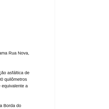
rama Rua Nova, 
o asfáltica de 
30 quilômetros 
 equivalente a 
da Borda do 