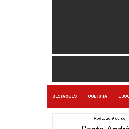
DESTAQUES
CULTURA
EDU
Redação
9 de set.
ENTRETENIMENTO
SÃO PA