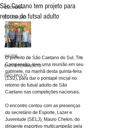
São Caetano tem projeto para
CULTURA
retorno do futsal adulto
EDUCAÇÃO
ECONOMIA
ESPORTE
POLÍTICA
SAÚDE
O prefeito de São Caetano do Sul, Tite 
Campanella, teve uma reunião em seu 
ENTRETENIMENTO
gabinete, na manhã desta quinta-feira 
SÃO PAULO
(13/2), para dar o pontapé inicial no 
retorno do futsal adulto de São 
Caetano nas competições nacionais.
O encontro contou com as presenças 
do secretário de Esporte, Lazer e 
Juventude (SELJ), Mauro Chekin, do 
dirigente esportivo multicampeão pela 