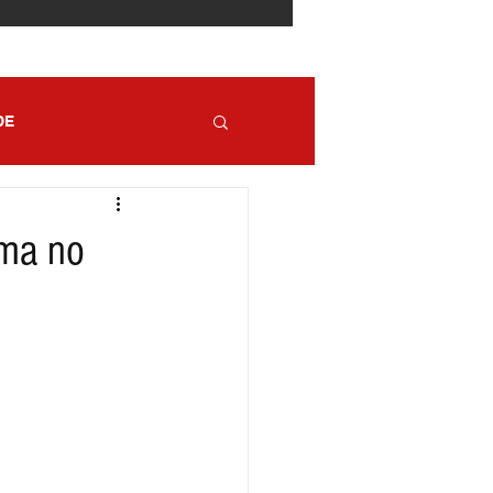
DE
ema no