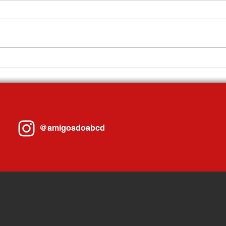
Fórum Econômico de Mauá debate
Santo 
futuro da indústria e reforça
Trabal
importância da qualificação
profis
profissional
@amigosdoabcd