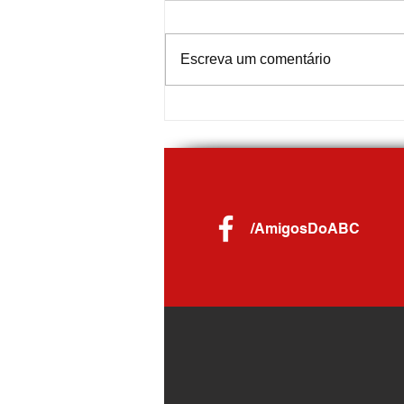
Escreva um comentário
Festival do Chocolate 2026 by
Chocolândia começa em Ribeirão Pires
com Projeto ABC+Cultura no palco
/AmigosDoABC