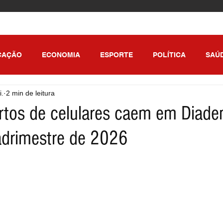
CAÇÃO
ECONOMIA
ESPORTE
POLÍTICA
SAÚ
i.
2 min de leitura
ULO
rtos de celulares caem em Diad
adrimestre de 2026