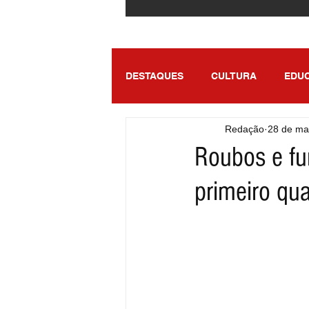
DESTAQUES
CULTURA
EDU
Redação
28 de ma
ENTRETENIMENTO
SÃO PA
Roubos e fu
primeiro qu