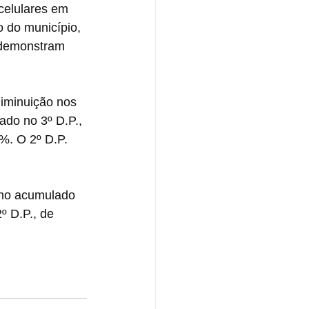
celulares em 
 do município, 
 demonstram 
diminuição nos 
ado no 3º D.P., 
%. O 2º D.P. 
 no acumulado 
º D.P., de 