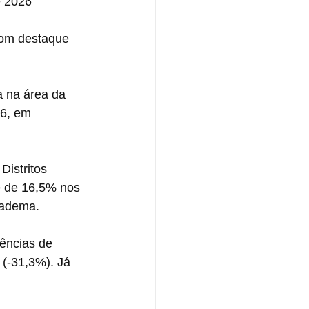
e 2026
 com destaque 
a na área da 
6, em 
Distritos 
e de 16,5% nos 
iadema.
rências de 
(-31,3%). Já 