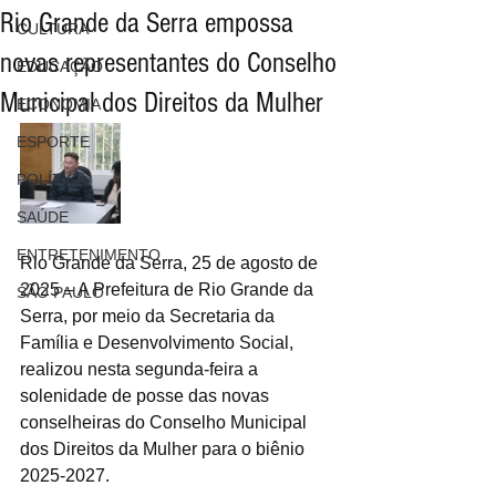
Rio Grande da Serra empossa
CULTURA
novas representantes do Conselho
EDUCAÇÃO
Municipal dos Direitos da Mulher
ECONOMIA
ESPORTE
POLÍTICA
SAÚDE
ENTRETENIMENTO
Rio Grande da Serra, 25 de agosto de 
2025 – A Prefeitura de Rio Grande da 
SÃO PAULO
Serra, por meio da Secretaria da 
Família e Desenvolvimento Social, 
realizou nesta segunda-feira a 
solenidade de posse das novas 
conselheiras do Conselho Municipal 
dos Direitos da Mulher para o biênio 
2025-2027.