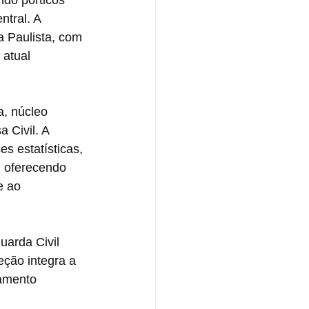
do pórticos 
ntral. A 
a Paulista, com 
atual 
a, núcleo 
 Civil. A 
es estatísticas, 
, oferecendo 
e ao 
uarda Civil 
eção integra a 
iamento 