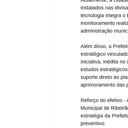
Atualmente, a cidad
instalados nas divis
tecnologia integra o
monitoramento reali
administração munici
Além disso, a Prefei
estratégico vinculad
iniciativa, inédita n
estudos estratégico
suporte direto ao p
aprimoramento das p
Reforço do efetivo -
Municipal de Ribeirã
estratégia da Prefei
preventivo.