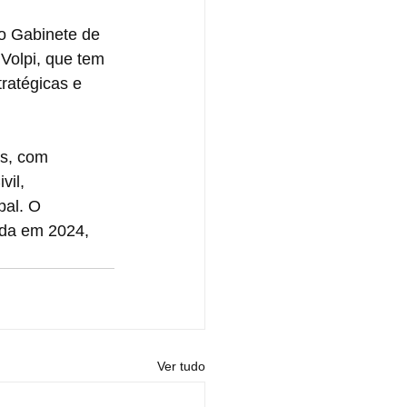
do Gabinete de 
Volpi, que tem 
ratégicas e 
s, com 
il, 
pal. O 
ada em 2024, 
Ver tudo