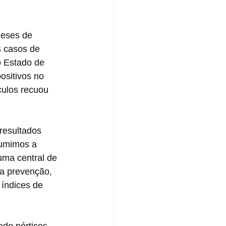
meses de 
 casos de 
o Estado de 
sitivos no 
culos recuou 
resultados 
sumimos a 
ma central de 
a prevenção, 
índices de 