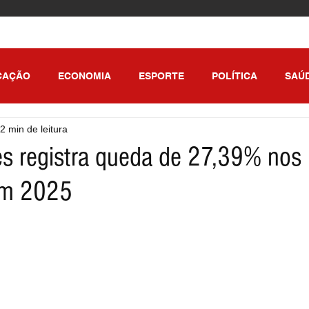
CAÇÃO
ECONOMIA
ESPORTE
POLÍTICA
SAÚ
2 min de leitura
ULO
res registra queda de 27,39% nos 
em 2025