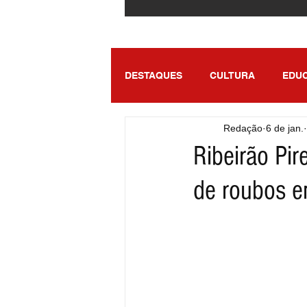
DESTAQUES
CULTURA
EDU
Redação
6 de jan.
ENTRETENIMENTO
SÃO PA
Ribeirão Pi
de roubos 