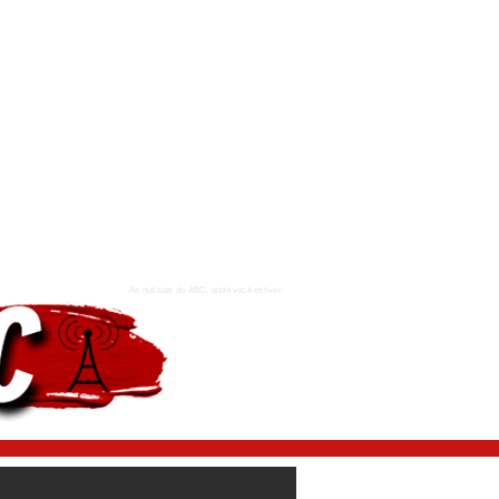
As notícias do ABC, onde você estiver