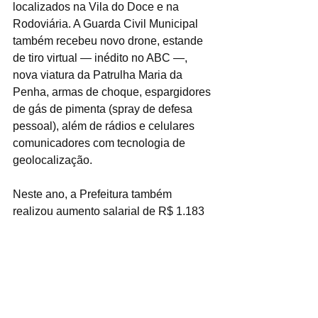
localizados na Vila do Doce e na 
Rodoviária. A Guarda Civil Municipal 
também recebeu novo drone, estande 
de tiro virtual — inédito no ABC —, 
nova viatura da Patrulha Maria da 
Penha, armas de choque, espargidores 
de gás de pimenta (spray de defesa 
pessoal), além de rádios e celulares 
comunicadores com tecnologia de 
geolocalização.
Neste ano, a Prefeitura também 
realizou aumento salarial de R$ 1.183 
para todos os guardas municipais e 
iniciou as obras da Delegacia de 
Defesa da Mulher (DDM), a primeira da 
história da cidade. A iniciativa se soma 
a ações como o aplicativo Ana, voltado 
à proteção de mulheres com medida 