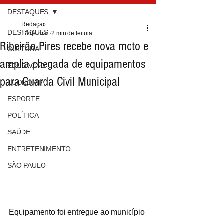
DESTAQUES
Redação
DESTAQUES
13 de mai.
2 min de leitura
Ribeirão Pires recebe nova moto e
CULTURA
amplia chegada de equipamentos
EDUCAÇÃO
para Guarda Civil Municipal
ECONOMIA
ESPORTE
POLÍTICA
SAÚDE
ENTRETENIMENTO
SÃO PAULO
Equipamento foi entregue ao município 