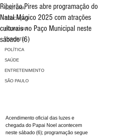
Ribeirão Pires abre programação do
CULTURA
Natal Mágico 2025 com atrações
EDUCAÇÃO
culturais no Paço Municipal neste
ECONOMIA
sábado (6)
ESPORTE
POLÍTICA
SAÚDE
ENTRETENIMENTO
SÃO PAULO
Acendimento oficial das luzes e 
chegada do Papai Noel acontecem 
neste sábado (6); programação segue 