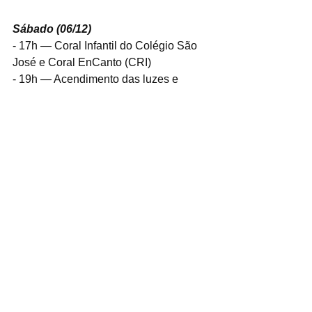
Sábado (06/12)
- 17h — Coral Infantil do Colégio São 
José e Coral EnCanto (CRI)
- 19h — Acendimento das luzes e 
chegada do Papai Noel
- 19h — Espelhados, robôs, 
personagens e bandinha itinerante
- 20h — Banda Sinfônica e Corais da 
EMARP
Domingo (07/12)
- 14h — Grupo Fermata
- 15h — Instituto Tornar a Brotar
- 17h — Marco De Vita Grupo
- 19h — Jazz Combo da EMARP