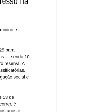
gresso na
minino e 
25 para 
tas — sendo 10 
o reserva. A 
sificatórias, 
igação social e 
e 13 de 
orrer, é 
ois anos e 