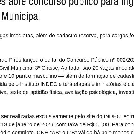
es abre concurso público para in
 Municipal
gas imediatas, além de cadastro reserva, para cargos fe
irão Pires lançou o edital do Concurso Público nº 002/20
ivil Municipal 3ª Classe. Ao todo, são 20 vagas imedia
no e 10 para o masculino — além de formação de cadastr
a pelo Instituto INDEC e terá etapas eliminatórias e clas
iva, teste de aptidão física, avaliação psicológica, invest
ser realizadas exclusivamente pelo site do INDEC, entr
13 de janeiro de 2026, com taxa de R$ 65,00. Para conc
édio completo, CNH “AB” ou “B” válida há pelo menos d