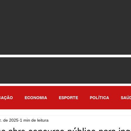
CAÇÃO
ECONOMIA
ESPORTE
POLÍTICA
SAÚ
z. de 2025
1 min de leitura
ULO