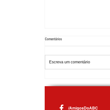
Comentários
Escreva um comentário
Fórum Econômico de Mauá debate
futuro da indústria e reforça
importância da qualificação
profissional
/AmigosDoABC