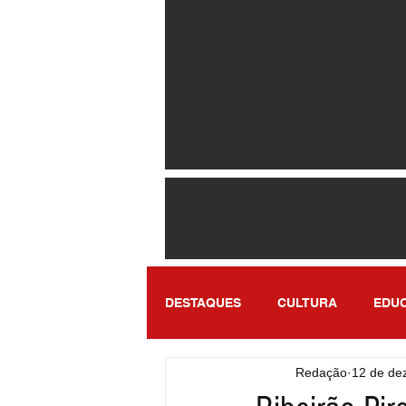
DESTAQUES
CULTURA
EDU
Redação
12 de de
ENTRETENIMENTO
SÃO PA