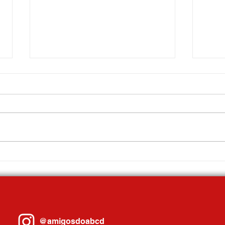
Santo André adere à Escola do
Prefei
Trabalhador 4.0 e fortalece qualificação
14 de
profissional no município
2026
@amigosdoabcd