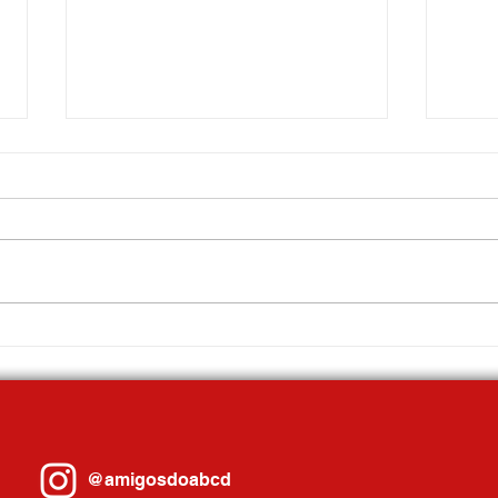
Mauá promove Fórum Econômico
Com a
com ampla participação do setor
3ª mel
produtivo
cidade
@amigosdoabcd