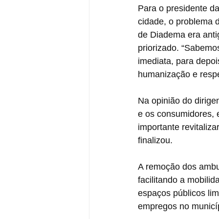
Para o presidente d
cidade, o problema 
de Diadema era antig
priorizado. “Sabemos
imediata, para depoi
humanização e respei
Na opinião do dirigent
e os consumidores, e
importante revitaliz
finalizou.
A remoção dos ambul
facilitando a mobili
espaços públicos lim
empregos no municíp