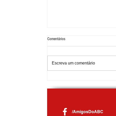
Comentários
Escreva um comentário
Nota Fiscal de Ouro distribui R$ 59 mil
em prêmios para moradores de
Diadema
/AmigosDoABC