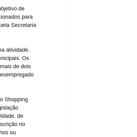
bjetivo de 
cionados para 
ela Secretaria 
a atividade, 
nicipais. Os 
 mais de dois 
r desempregado 
do Shopping 
islação 
lidade, de 
scrição no 
lhos ou 