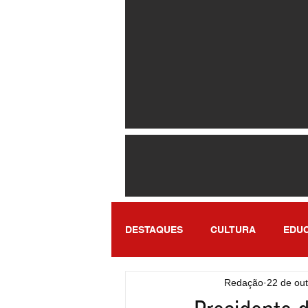
DESTAQUES
CULTURA
EDU
Redação
22 de out
ENTRETENIMENTO
SÃO PA