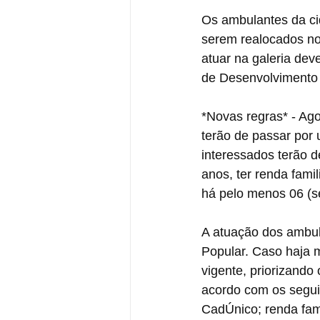
Os ambulantes da ci
serem realocados no
atuar na galeria dev
de Desenvolvimento 
*Novas regras* - Ago
terão de passar por
interessados terão d
anos, ter renda famil
há pelo menos 06 (se
A atuação dos ambul
Popular. Caso haja m
vigente, priorizando
acordo com os seguin
CadÚnico; renda famil