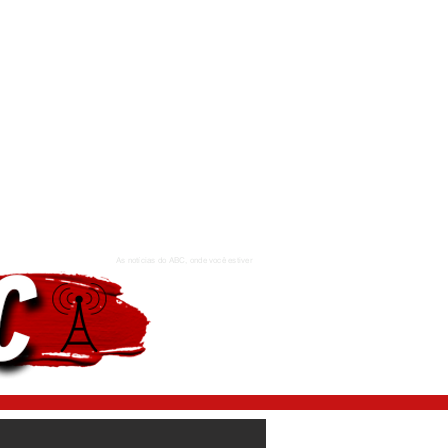
As notícias do ABC, onde você estiver