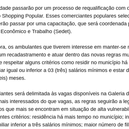
dade passarão por um processo de requalificação com o
 Shopping Popular. Esses comerciantes populares sele
erão passar por uma capacitação, que será coordenada p
Econômico e Trabalho (Sedet). 
ra, os ambulantes que tiverem interesse em manter-se n
 um recadastramento e atuar dentro das novas regras mu
e respeitar alguns critérios como residir no município há
iar igual ou inferior a 03 (três) salários mínimos e esta
is) meses.  
antes será delimitada às vagas disponíveis na Galeria 
ais interessados do que vagas, as regras seguirão a leg
 os que mais se encontram em situação de alta vulnerabi
tes critérios: residência há mais tempo no município; in
iar inferior a três salários mínimos; maior número de fi