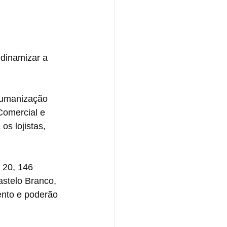
 dinamizar a 
 humanização 
Comercial e 
s lojistas, 
 20, 146 
stelo Branco, 
ento e poderão 