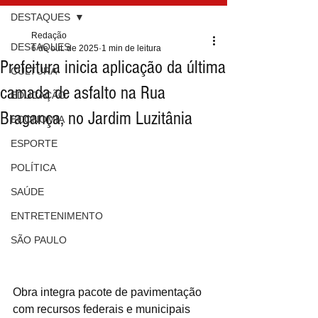
DESTAQUES
Redação
DESTAQUES
6 de out. de 2025
1 min de leitura
Prefeitura inicia aplicação da última
CULTURA
camada de asfalto na Rua
EDUCAÇÃO
Bragança, no Jardim Luzitânia
ECONOMIA
ESPORTE
POLÍTICA
SAÚDE
ENTRETENIMENTO
SÃO PAULO
Obra integra pacote de pavimentação 
com recursos federais e municipais