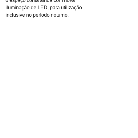
o espaço conta ainda com nova 
iluminação de LED, para utilização 
inclusive no período noturno.
-| Texto: Dérek Bittencourt             
-| Fotos: Helber Aggio/PSA | Vídeo: 
Danilo Martignago/PSA
Ver tudo
Posts recentes