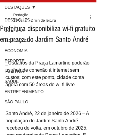
DESTAQUES
Redação
DESTAQUES
23 de jan.
2 min de leitura
Prefeitura disponibiliza wi-fi gratuito
CULTURA
em praça do Jardim Santo André
EDUCAÇÃO
ECONOMIA
ESPORTE
_Usuários da Praça Lamartine poderão 
usufruir de conexão à internet sem 
POLÍTICA
custos; com este ponto, cidade conta 
SAÚDE
agora com 50 áreas de wi-fi livre_
ENTRETENIMENTO
SÃO PAULO
Santo André, 22 de janeiro de 2026 – A 
população do Jardim Santo André 
recebeu de volta, em outubro de 2025, 