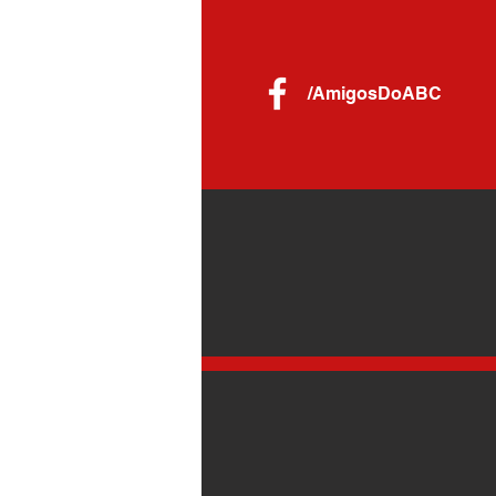
/AmigosDoABC