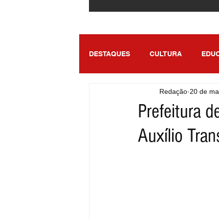
DESTAQUES
CULTURA
EDU
Redação
20 de ma
ENTRETENIMENTO
SÃO PA
Prefeitura d
Auxílio Tran