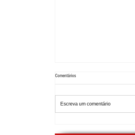
Comentários
Escreva um comentário
Festival do Chocolate 2026 by
Chocolândia começa em Ribeirão Pires
com Projeto ABC+Cultura no palco