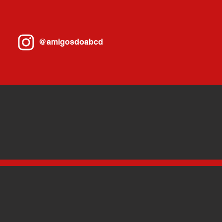
profissional
@amigosdoabcd