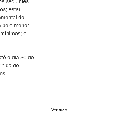
os seguintes 
os; estar 
amental do 
a pelo menor 
s mínimos; e 
té o dia 30 de 
inida de 
os.
Ver tudo