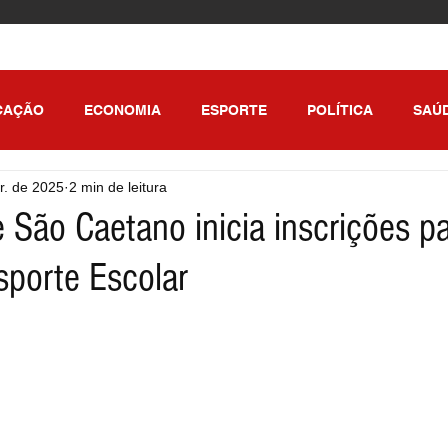
CAÇÃO
ECONOMIA
ESPORTE
POLÍTICA
SAÚ
r. de 2025
2 min de leitura
ULO
e São Caetano inicia inscrições p
sporte Escolar