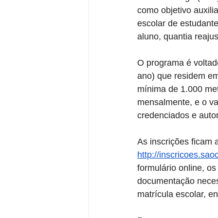
como objetivo auxili
escolar de estudante
aluno, quantia reaju
O programa é voltad
ano) que residem em
mínima de 1.000 met
mensalmente, e o val
credenciados e autor
As inscrições ficam a
http://inscricoes.sa
formulário online, o
documentação necessá
matrícula escolar, en