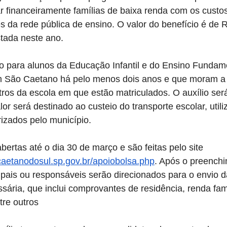
ar financeiramente famílias de baixa renda com os custos
s da rede pública de ensino. O valor do benefício é de 
stada neste ano.
o para alunos da Educação Infantil e do Ensino Fundame
 São Caetano há pelo menos dois anos e que moram a 
ros da escola em que estão matriculados. O auxílio ser
or será destinado ao custeio do transporte escolar, utili
izados pelo município.
bertas até o dia 30 de março e são feitas pelo site 
ocaetanodosul.sp.gov.br/apoiobolsa.php
. Após o preench
s pais ou responsáveis serão direcionados para o envio d
ria, que inclui comprovantes de residência, renda fami
tre outros