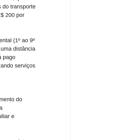
 do transporte 
R$ 200 por 
ntal (1º ao 9º 
uma distância 
á pago 
zando serviços 
imento do 
a 
liar e 