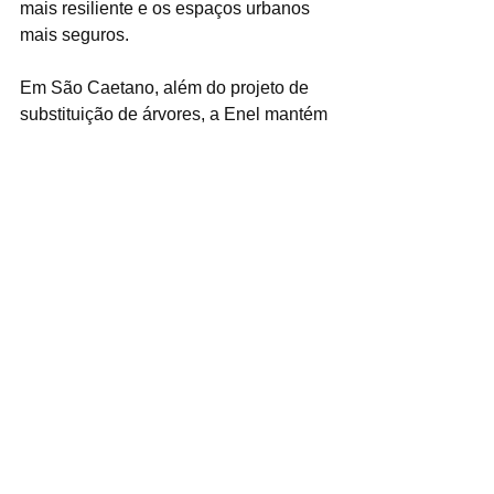
mais resiliente e os espaços urbanos 
mais seguros.
Em São Caetano, além do projeto de 
substituição de árvores, a Enel mantém 
um plano anual de podas preventivas 
em toda a sua área de concessão. Em 
2025, a companhia executou 3.045 
podas e, em 2026, estão previstas mais 
de 3.200 podas na cidade.
Bignardi Junior (MTb -23.744)
10/6/2026
Fotos: Gabriela Gonçalves / PMSCS