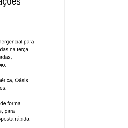
 ações
mergencial para 
das na terça-
adas, 
io.
érica, Oásis 
es.
 de forma 
, para 
posta rápida, 