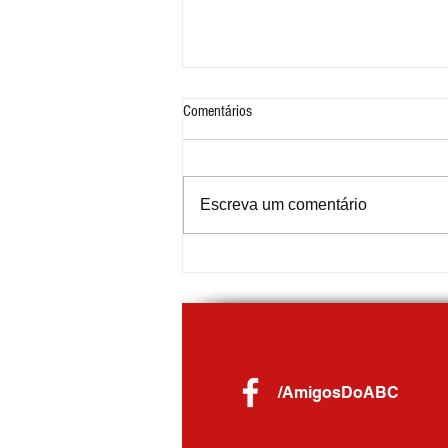
Comentários
Escreva um comentário
Sandra Elena da Silva assume o
comando da Guarda Civil Municipal de
Ribeirão Pires
/AmigosDoABC