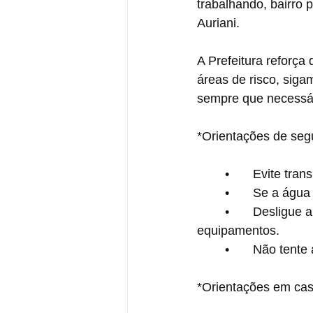
trabalhando, bairro p
Auriani.
A Prefeitura reforç
áreas de risco, sig
sempre que necessár
*Orientações de se
	•	Evite tr
	•	Se a águ
	•	Desligue a energia elétrica, se houver risco de a água atingir tomadas e 
equipamentos.
	•	Não ten
*Orientações em cas