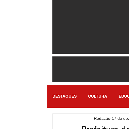
DESTAQUES
CULTURA
EDU
Redação
17 de de
ENTRETENIMENTO
SÃO PA