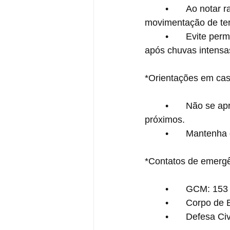
	•	Ao notar rachaduras em paredes, estalos, inclinação de postes/árvores ou 
movimentação de terr
	•	Evite permanecer em encostas e áreas com histórico de deslizamento durante e 
após chuvas intensa
*Orientações em cas
	•	Não se aproxime de árvores caídas, principalmente se houver fios ou postes 
próximos.
	•	Mantenh
*Contatos de emerg
	•	GCM: 15
	•	Corpo d
	•	Defesa Ci