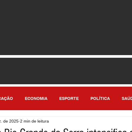
CAÇÃO
ECONOMIA
ESPORTE
POLÍTICA
SAÚ
z. de 2025
2 min de leitura
ULO