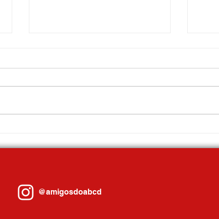
Gilvan leva experiências de Santo
Santo 
André sobre Inteligência Artificial ao
fundiá
maior evento jurídico do Brasil,
em doi
realizado em Porto Alegre
@amigosdoabcd