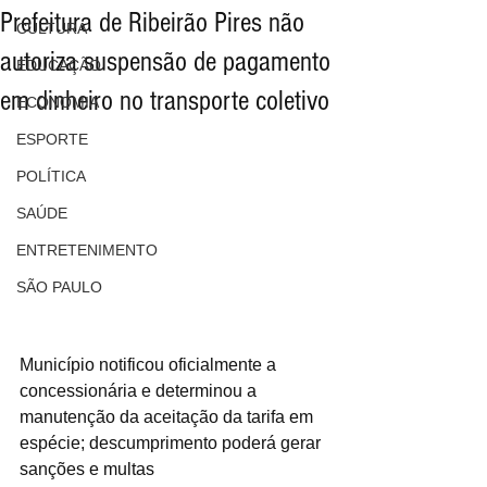
Prefeitura de Ribeirão Pires não
CULTURA
autoriza suspensão de pagamento
EDUCAÇÃO
em dinheiro no transporte coletivo
ECONOMIA
ESPORTE
POLÍTICA
SAÚDE
ENTRETENIMENTO
SÃO PAULO
Município notificou oficialmente a 
concessionária e determinou a 
manutenção da aceitação da tarifa em 
espécie; descumprimento poderá gerar 
sanções e multas