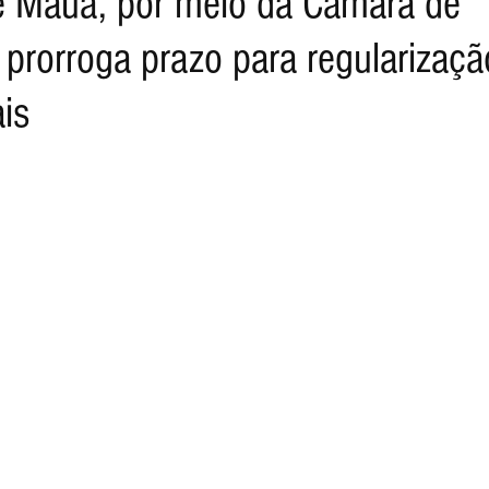
de Mauá, por meio da Câmara de
 prorroga prazo para regularizaçã
ais