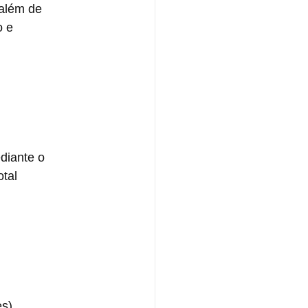
além de 
 e 
tal 
s).