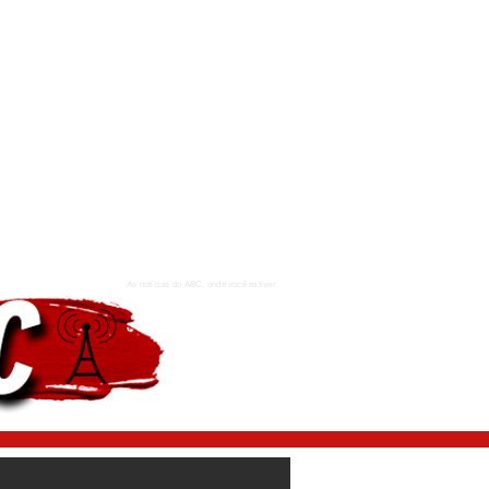
As notícias do ABC, onde você estiver