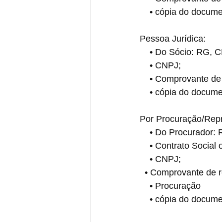
    • cópia do doc
Pessoa Jurídica:
    • Do Sócio: RG
    • CNPJ;
    • Comprovante 
    • cópia do doc
Por Procuração/Repr
    • Do Procurador
    • Contrato Soci
    • CNPJ;
  • Comprovante de
    • Procuração 
    • cópia do doc