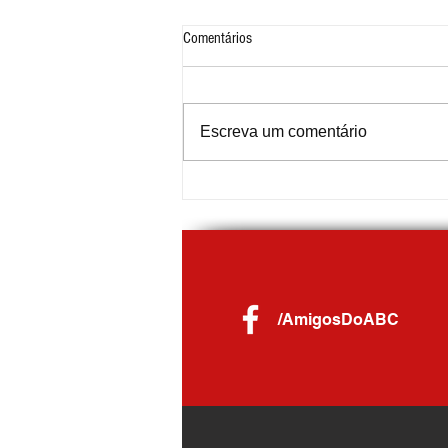
Comentários
Escreva um comentário
COOP marca presença no Festival do
Chocolate de Ribeirão Pires
/AmigosDoABC