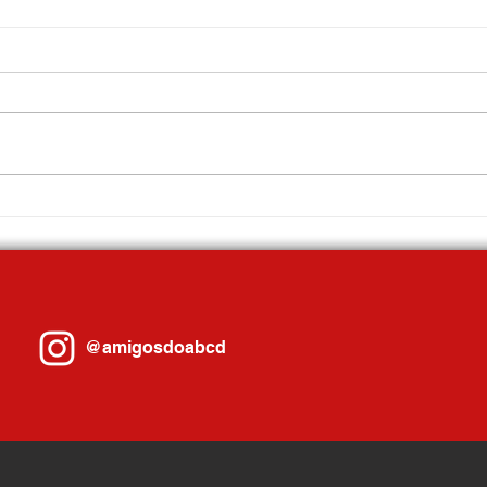
Gilvan debate Reforma Tributária com
Sandra
prefeitos em Porto Alegre e se reúne
comand
com governador Eduardo Leite
Ribeir
@amigosdoabcd