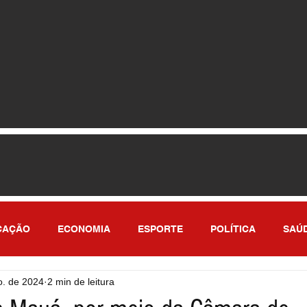
CAÇÃO
ECONOMIA
ESPORTE
POLÍTICA
SAÚ
o. de 2024
2 min de leitura
ULO