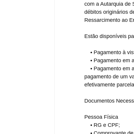
com a Autarquia de 
débitos originários 
Ressarcimento ao Er
Estão disponíveis p
    • Pagamento à 
    • Pagamento em
    • Pagamento em até 24 parcelas: Desconto de 60% em juros e multas, mediante o 
pagamento de um val
efetivamente parcel
Documentos Necessá
Pessoa Física
    • RG e CPF;
    • Comprovante 