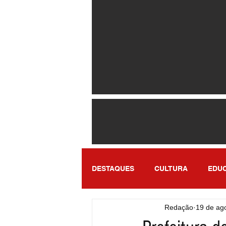
DESTAQUES
CULTURA
EDU
Redação
19 de ag
ENTRETENIMENTO
SÃO PA