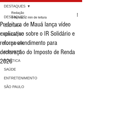
DESTAQUES
Redação
DESTAQUES
8 de mai.
2 min de leitura
Prefeitura de Mauá lança vídeo
CULTURA
explicativo sobre o IR Solidário e
EDUCAÇÃO
reforça atendimento para
ECONOMIA
declaração do Imposto de Renda
ESPORTE
2026
POLÍTICA
SAÚDE
ENTRETENIMENTO
SÃO PAULO