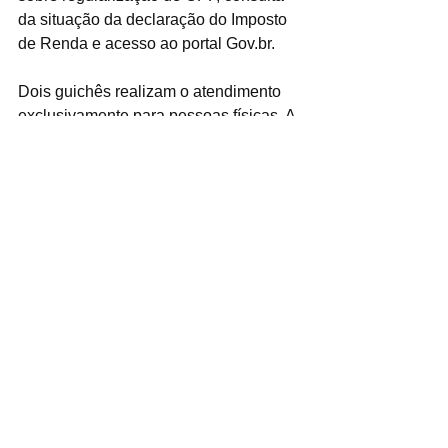
da situação da declaração do Imposto 
de Renda e acesso ao portal Gov.br.
Dois guichês realizam o atendimento 
exclusivamente para pessoas físicas. A 
Prefeitura ressalta que os servidores 
não elaboram a declaração do Imposto 
de Renda, mas oferecem suporte e 
esclarecem dúvidas dos contribuintes.
Para agilizar o atendimento, é 
recomendada a apresentação de 
documento oficial com foto, certidão de 
nascimento ou casamento, título de 
eleitor e comprovante de residência, 
em original ou cópia autenticada.
O PAV funciona de segunda a sexta-