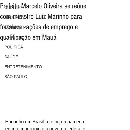
Prefeito Marcelo Oliveira se reúne
CULTURA
com ministro Luiz Marinho para
EDUCAÇÃO
fortalecer ações de emprego e
ECONOMIA
qualificação em Mauá
ESPORTE
POLÍTICA
SAÚDE
ENTRETENIMENTO
SÃO PAULO
Encontro em Brasília reforçou parceria 
entre o município e o governo federal e 