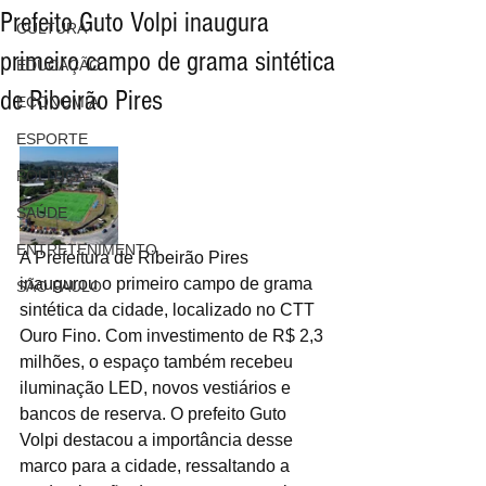
Prefeito Guto Volpi inaugura
CULTURA
primeiro campo de grama sintética
EDUCAÇÃO
de Ribeirão Pires
ECONOMIA
ESPORTE
POLÍTICA
SAÚDE
ENTRETENIMENTO
A Prefeitura de Ribeirão Pires 
inaugurou o primeiro campo de grama 
SÃO PAULO
sintética da cidade, localizado no CTT 
Ouro Fino. Com investimento de R$ 2,3 
milhões, o espaço também recebeu 
iluminação LED, novos vestiários e 
bancos de reserva. O prefeito Guto 
Volpi destacou a importância desse 
marco para a cidade, ressaltando a 