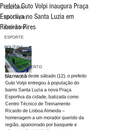
Prefeito Guto Volpi inaugura Praça
CULTURA
Esportiva no Santa Luzia em
EDUCAÇÃO
Ribeirão Pires
ECONOMIA
ESPORTE
POLÍTICA
SAÚDE
ENTRETENIMENTO
Na manhã deste sábado (12), o prefeito 
SÃO PAULO
Guto Volpi entregou à população do 
bairro Santa Luzia a nova Praça 
Esportiva da cidade, batizada como 
Centro Técnico de Treinamento 
Ricardo de Lisboa Almeida – 
homenagem a um morador querido da 
região, apaixonado por basquete e 