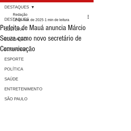
DESTAQUES
Redação
DESTAQUES
12 de mar. de 2025
1 min de leitura
Prefeito de Mauá anuncia Márcio
CULTURA
Souza como novo secretário de
EDUCAÇÃO
Comunicação
ECONOMIA
ESPORTE
POLÍTICA
SAÚDE
ENTRETENIMENTO
SÃO PAULO