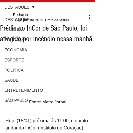
DESTAQUES
Redação
DESTAQUES
18 de jan. de 2019
1 min de leitura
Prédio do InCor de São Paulo, foi
CULTURA
atingido por incêndio nessa manhã.
EDUCAÇÃO
ECONOMIA
ESPORTE
POLÍTICA
SAÚDE
ENTRETENIMENTO
SÃO PAULO
Fonte: Metro Jornal
Hoje (18/01) próxima ás 11:00, o quinto 
andar do InCor (Instituto do Coração) 