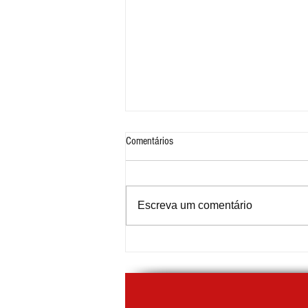
Comentários
Escreva um comentário
Prefeitura de Mauá amplia serviços
digitais para emissão de documentos
da Dívida Ativa