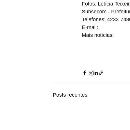
Fotos: Letícia Teixe
Subsecom - Prefeitu
Telefones: 4233-748
E-mail: 
imprensa@sa
Mais notícias: 
www.s
www.facebook.com/p
www.instagram.com/
www.youtube.com/c/
Posts recentes