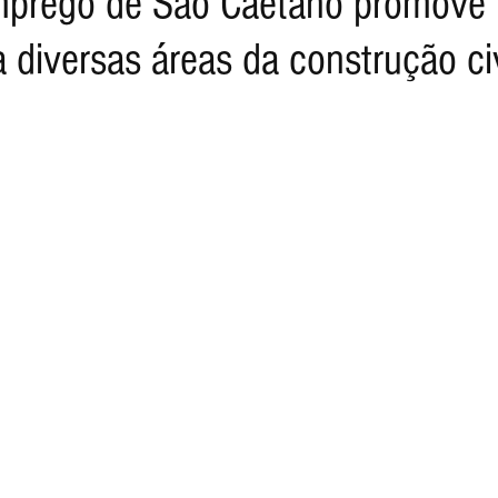
mprego de São Caetano promove
a diversas áreas da construção civ