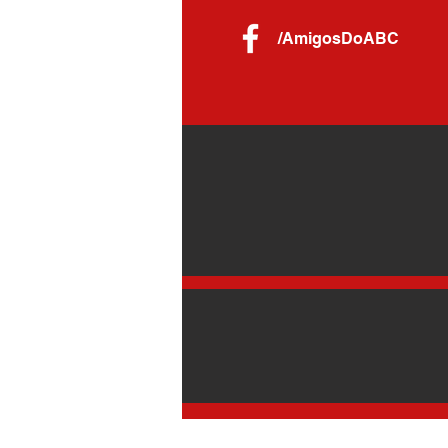
/AmigosDoABC