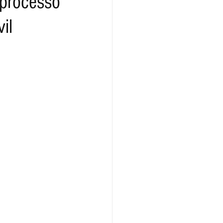
 processo
il