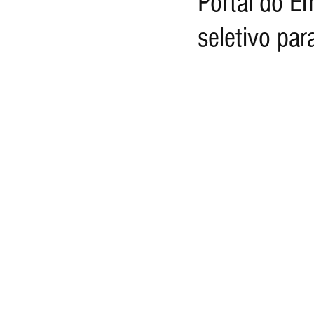
Portal do E
seletivo par