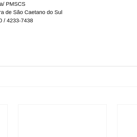
ira/ PMSCS
ra de São Caetano do Sul
0 / 4233-7438
ocaetanodosul.sp.gov.br
aocaetanodosul.sp.gov.br
refeitura.saocaetano
prefeitura_saocaetanodosul
prefeituradesaocaetanodosul