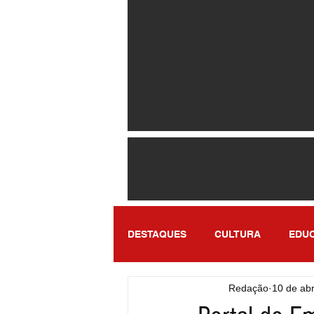
DESTAQUES
CULTURA
EDU
Redação
10 de abr
ENTRETENIMENTO
SÃO PA