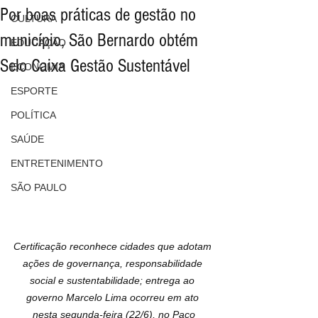
Por boas práticas de gestão no
CULTURA
município, São Bernardo obtém
EDUCAÇÃO
Selo Caixa Gestão Sustentável
ECONOMIA
ESPORTE
POLÍTICA
SAÚDE
ENTRETENIMENTO
SÃO PAULO
Certificação reconhece cidades que adotam 
ações de governança, responsabilidade 
social e sustentabilidade; entrega ao 
governo Marcelo Lima ocorreu em ato 
nesta segunda-feira (22/6), no Paço