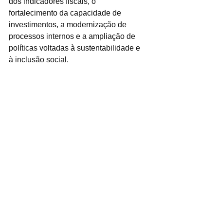
dos indicadores fiscais, o 
fortalecimento da capacidade de 
investimentos, a modernização de 
processos internos e a ampliação de 
políticas voltadas à sustentabilidade e 
à inclusão social.
Para a secretária municipal da 
Fazenda, Tatiana Rebucci, o selo 
fortalece a credibilidade de São 
Bernardo junto a instituições 
financeiras, órgãos de controle e 
investidores, consolidando o município 
como referência em governança 
pública e planejamento estratégico. “O 
reconhecimento reforça também o 
compromisso da Prefeitura com uma 
administração pautada pela eficiência, 
pela transparência e pela utilização 