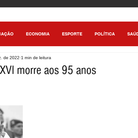
CAÇÃO
ECONOMIA
ESPORTE
POLÍTICA
SAÚ
z. de 2022
1 min de leitura
ULO
XVI morre aos 95 anos