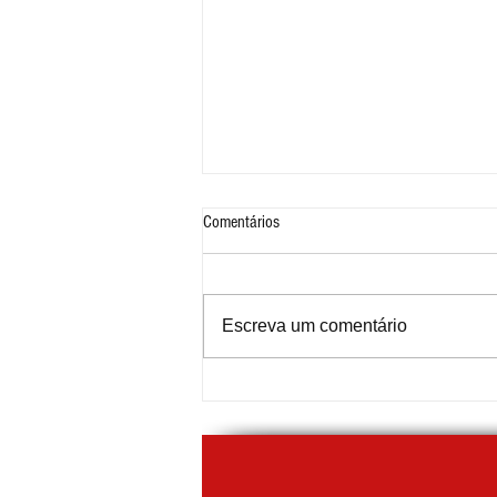
Comentários
Escreva um comentário
Festival do Chocolate 2026 by
Chocolândia começa em Ribeirão Pires
com Projeto ABC+Cultura no palco