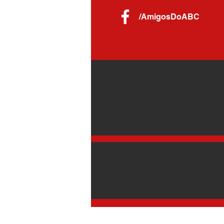
/AmigosDoABC