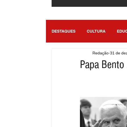
DESTAQUES
CULTURA
EDU
Redação
31 de de
ENTRETENIMENTO
SÃO PA
Papa Bento 