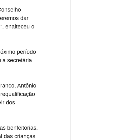
Conselho 
ueremos dar 
, enalteceu o 
róximo período 
a secretária 
ranco, Antônio 
equalificação 
ir dos 
as benfeitorias. 
l das crianças 