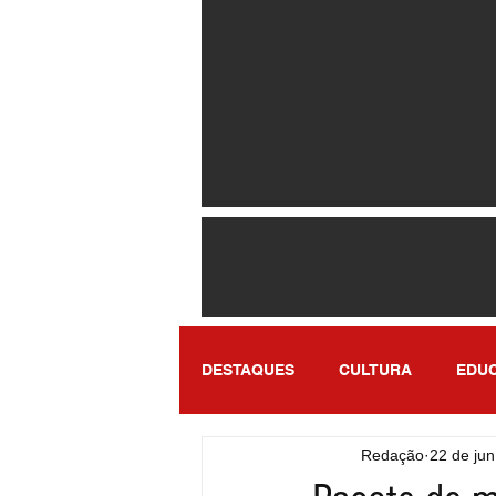
DESTAQUES
CULTURA
EDU
Redação
22 de jun
ENTRETENIMENTO
SÃO PA