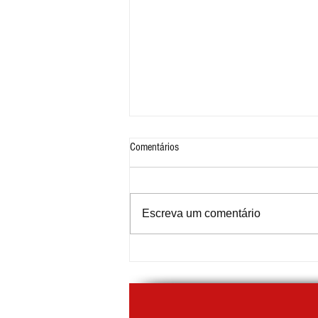
Comentários
Escreva um comentário
Nota Fiscal de Ouro distribui R$ 59 mil
em prêmios para moradores de
Diadema