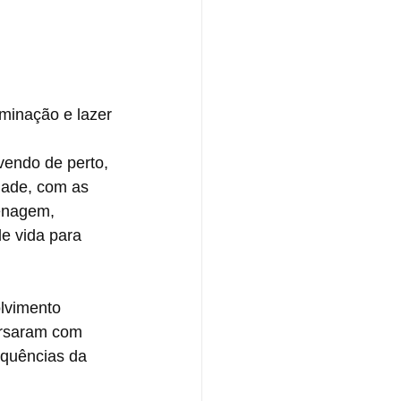
minação e lazer
endo de perto, 
dade, com as 
enagem, 
e vida para 
olvimento 
ersaram com 
quências da 