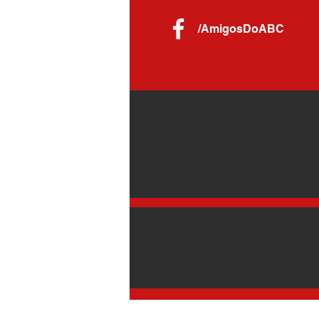
/AmigosDoABC