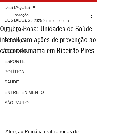
DESTAQUES
Redação
DESTAQUES
7 de out. de 2025
2 min de leitura
Outubro Rosa: Unidades de Saúde
CULTURA
intensificam ações de prevenção ao
EDUCAÇÃO
câncer de mama em Ribeirão Pires
ECONOMIA
ESPORTE
POLÍTICA
SAÚDE
ENTRETENIMENTO
SÃO PAULO
Atenção Primária realiza rodas de 