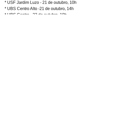
* USF Jardim Luzo - 21 de outubro, 10h
* UBS Centro Alto -21 de outubro, 14h
* UBS Centro - 22 de outubro, 10h
* USF Jardim Caçula - 29 de outubro, 
14h
Ver tudo
Posts recentes