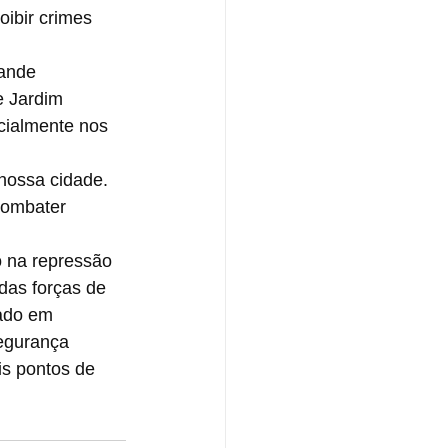
oibir crimes 
ande 
e Jardim 
cialmente nos 
 nossa cidade. 
combater 
 na repressão 
das forças de 
ado em 
egurança 
is pontos de 