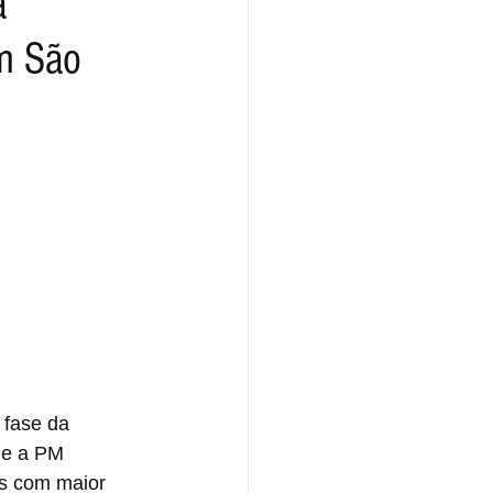
a
em São
 fase da 
 e a PM 
as com maior 