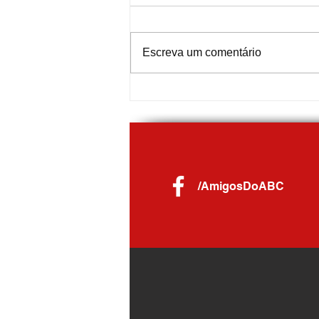
Escreva um comentário
Nota Fiscal de Ouro distribui R$ 59 mil
em prêmios para moradores de
Diadema
/AmigosDoABC