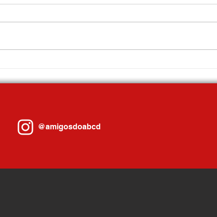
Mauá promove Fórum Econômico
Com a
com ampla participação do setor
3ª mel
produtivo
cidade
@amigosdoabcd