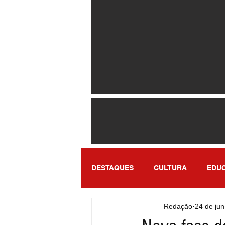
DESTAQUES
CULTURA
EDU
Redação
24 de jun
ENTRETENIMENTO
SÃO PA