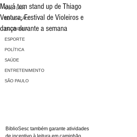
Mauá tem stand up de Thiago
CULTURA
Ventura, Festival de Violeiros e
EDUCAÇÃO
dança durante a semana
ECONOMIA
ESPORTE
POLÍTICA
SAÚDE
ENTRETENIMENTO
SÃO PAULO
BiblioSesc também garante atividades 
de incentivo à leitura em caminhão 