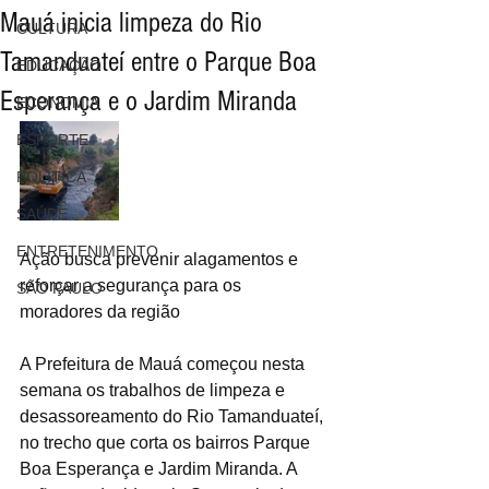
Mauá inicia limpeza do Rio
CULTURA
Tamanduateí entre o Parque Boa
EDUCAÇÃO
Esperança e o Jardim Miranda
ECONOMIA
ESPORTE
POLÍTICA
SAÚDE
ENTRETENIMENTO
Ação busca prevenir alagamentos e 
reforçar a segurança para os 
SÃO PAULO
moradores da região
A Prefeitura de Mauá começou nesta 
semana os trabalhos de limpeza e 
desassoreamento do Rio Tamanduateí, 
no trecho que corta os bairros Parque 
Boa Esperança e Jardim Miranda. A 