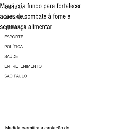
Mauá cria fundo para fortalecer
CULTURA
ações de combate à fome e
EDUCAÇÃO
segurança alimentar
ECONOMIA
ESPORTE
POLÍTICA
SAÚDE
ENTRETENIMENTO
SÃO PAULO
Medida permitirá a captação de 