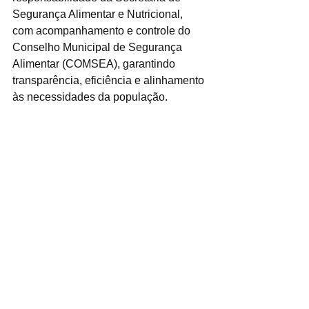
Segurança Alimentar e Nutricional, 
com acompanhamento e controle do 
Conselho Municipal de Segurança 
Alimentar (COMSEA), garantindo 
transparência, eficiência e alinhamento 
às necessidades da população.
A matéria deve ser sancionada pelo 
prefeito Marcelo Oliveira nos próximos 
dias.
Ver tudo
Posts recentes