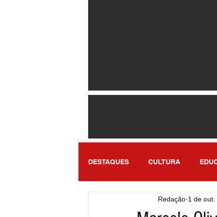
DESTAQUES
CULTURA
EDU
Redação
1 de out.
ENTRETENIMENTO
SÃO PA