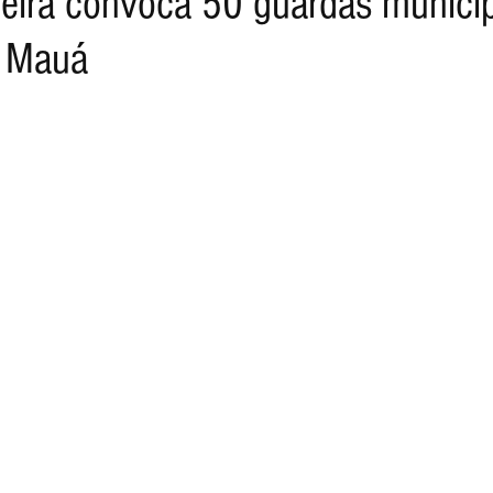
veira convoca 50 guardas municip
 Mauá