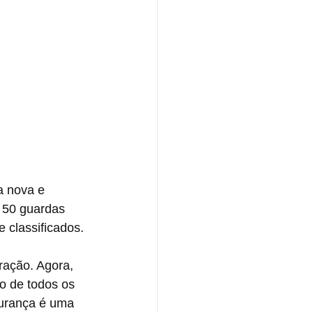
a nova e 
 50 guardas 
 classificados.
ração. Agora, 
 de todos os 
gurança é uma 