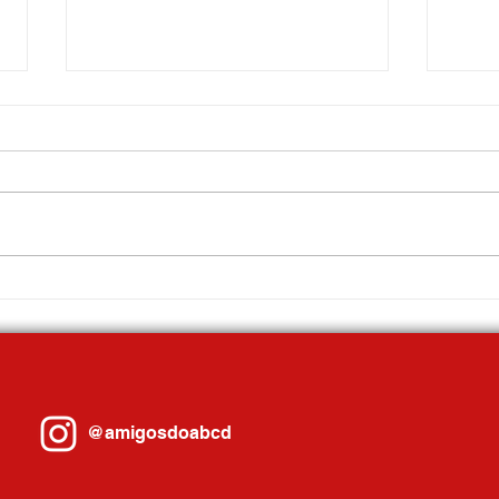
Mauá promove Fórum Econômico
Com a
com ampla participação do setor
3ª mel
produtivo
cidade
@amigosdoabcd