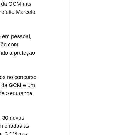
a da GCM nas 
efeito Marcelo 
e em pessoal, 
ção com 
ndo a proteção 
dos no concurso 
ão da GCM e um 
 de Segurança 
 30 novos 
m criadas as 
da GCM nas 