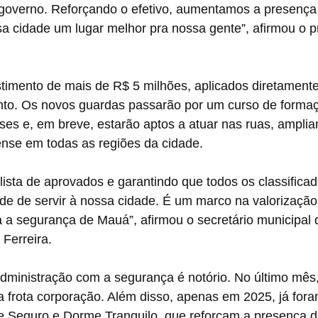
 governo. Reforçando o efetivo, aumentamos a presenç
a cidade um lugar melhor pra nossa gente”, afirmou o pr
stimento de mais de R$ 5 milhões, aplicados diretament
ento. Os novos guardas passarão por um curso de forma
es e, em breve, estarão aptos a atuar nas ruas, amplia
se em todas as regiões da cidade.
ista de aprovados e garantindo que todos os classifica
de de servir à nossa cidade. É um marco na valorizaç
ra a segurança de Mauá”, afirmou o secretário municipal
 Ferreira.
ministração com a segurança é notório. No último mês,
 frota corporação. Além disso, apenas em 2025, já fora
 Seguro e Dorme Tranquilo, que reforçam a presença 