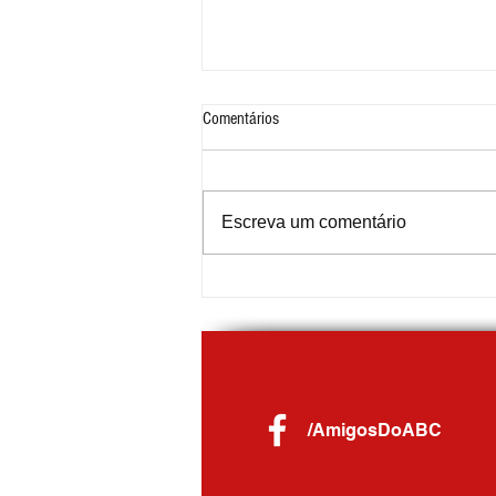
Comentários
Escreva um comentário
Nota Fiscal de Ouro distribui R$ 59 mil
em prêmios para moradores de
Diadema
/AmigosDoABC