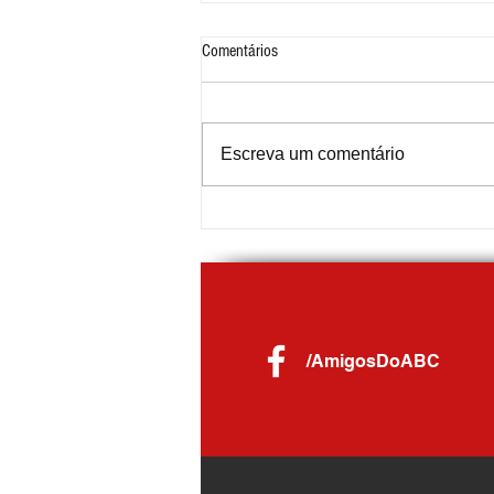
Comentários
Escreva um comentário
Sandra Elena da Silva assume o
comando da Guarda Civil Municipal de
Ribeirão Pires
/AmigosDoABC