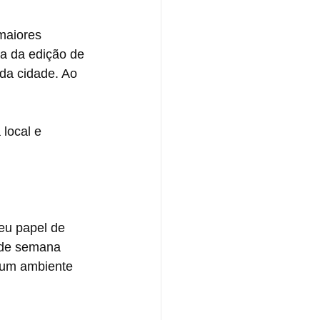
maiores 
a da edição de 
da cidade. Ao 
local e 
eu papel de 
l de semana 
 um ambiente 