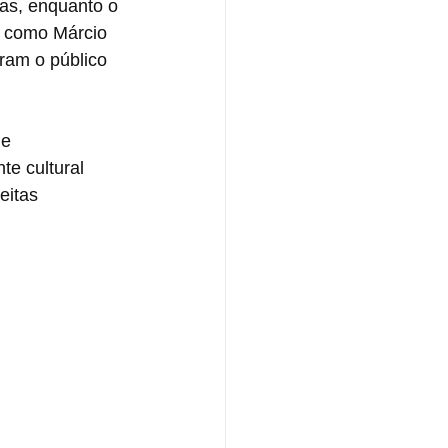
as, enquanto o 
s como Márcio 
ram o público 
 e 
e cultural 
eitas 