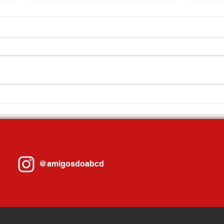
Gilvan leva experiências de Santo
Santo 
André sobre Inteligência Artificial ao
fundiá
maior evento jurídico do Brasil,
em doi
realizado em Porto Alegre
@amigosdoabcd