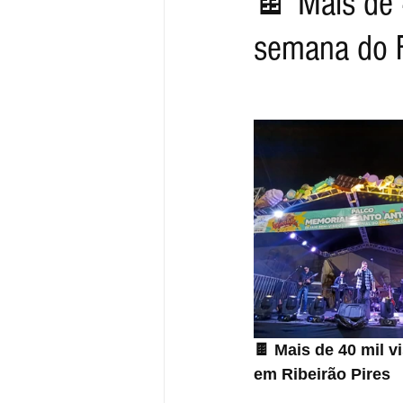
🍫 Mais de 4
semana do F
🍫 Mais de 40 mil v
em Ribeirão Pires