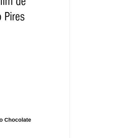
 fim de
 Pires
do Chocolate 