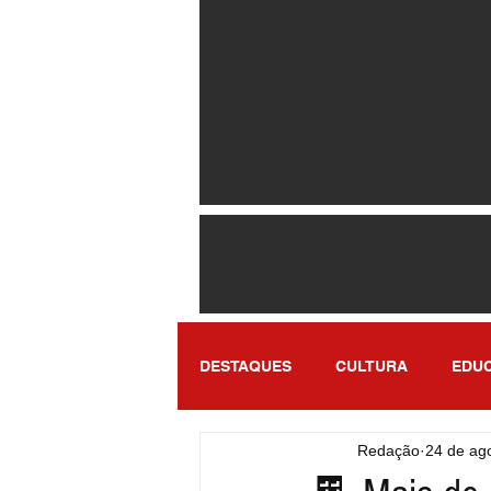
DESTAQUES
CULTURA
EDU
Redação
24 de ag
ENTRETENIMENTO
SÃO PA