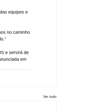
 das equipes e 
mos no caminho 
o.”
S e servirá de 
 anunciada em 
Ver tudo