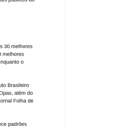
os 30 melhores 
0 melhores 
enquanto o 
to Brasileiro 
Opas, além do 
ornal Folha de 
ece padrões 