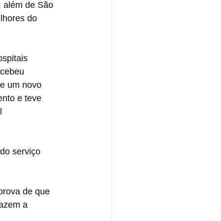
, além de São 
lhores do 
spitais 
ecebeu 
 de um novo 
nto e teve 
l 
do serviço 
 prova de que 
fazem a 