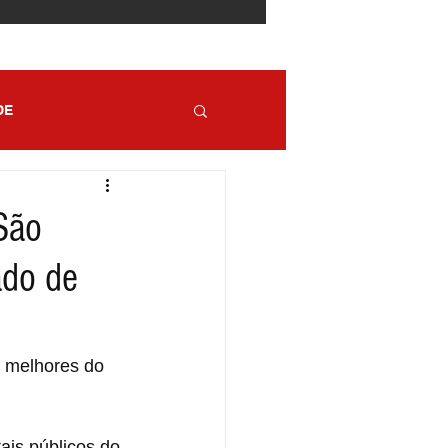
DE
 São
ado de
0 melhores do 
ais públicos do 