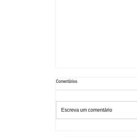
Comentários
Escreva um comentário
Circular Luzitinha transporta 70 mil
passageiros em três meses de