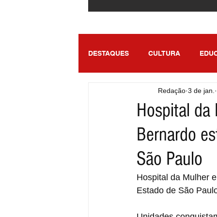
DESTAQUES
CULTURA
EDU
Redação
3 de jan.
ENTRETENIMENTO
SÃO PA
Hospital da 
Bernardo es
São Paulo
Hospital da Mulher e
Estado de São Paul
Unidades conquistam 