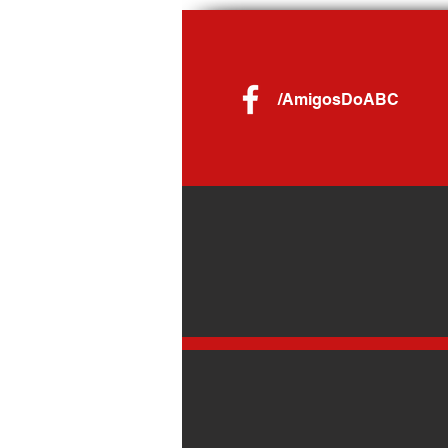
operação no Jardim Santo André
/AmigosDoABC