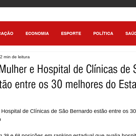
CAÇÃO
ECONOMIA
ESPORTE
POLÍTICA
SAÚ
2 min de leitura
ULO
Mulher e Hospital de Clínicas de
tão entre os 30 melhores do Est
 Hospital de Clínicas de São Bernardo estão entre os 3
o
3ª e 6ª posições em ranking estadual que avalia hospit