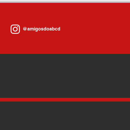
Prefeitura e ENEL
com P
@amigosdoabcd